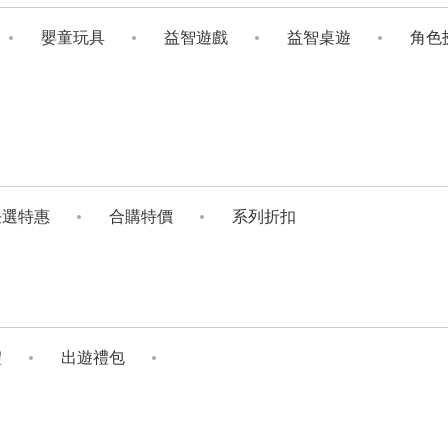
嬰童玩具
益智遊戲
益智桌遊
角色
任選特惠
合購特價
系列折扣
禮
出遊禮包