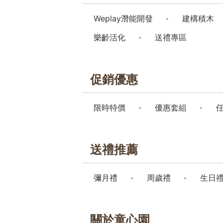
Weplay潛能開發
建構積木
樂齡活化
送禮專區
促銷優惠
限時特價
優惠套組
送禮推薦
彌月禮
周歲禮
生日
關於童心園